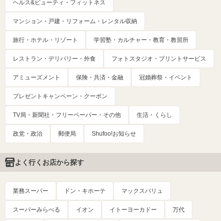
ヘルス&ビューティ・フィットネス
マンション・戸建・リフォーム・レンタル収納
旅行・ホテル・リゾート
学習塾・カルチャー・教育・教習所
レストラン・デリバリー・外食
フォトスタジオ・プリントサービス
アミューズメント
保険・共済・金融
冠婚葬祭・イベント
プレゼントキャンペーン・クーポン
TV局・新聞社・フリーペーパー・その他
生活・くらし
政党・政治
郵便局
Shufoo!お知らせ
よく行くお店から探す
業務スーパー
ドン・キホーテ
マックスバリュ
スーパーみらべる
イオン
イトーヨーカドー
万代