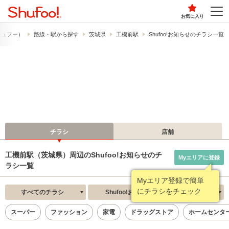
お気に入り
（シュフー）
路線・駅から探す
茨城県
工機前駅
Shufoo!お知らせのチラシ一覧
チラシ
店舗
工機前駅（茨城県）周辺のShufoo!お知らせのチ
Myエリアに登録
ラシ一覧
Myエリア登録で簡単
にチラシをチェック
すべてのチラシ
Shufoo!お知らせ
新着順
スーパー
ファッション
家電
ドラッグストア
ホームセンタ