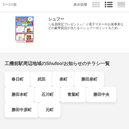
1〜1/1枚
表示切替
シュフー
＼会員限定プレゼント♪／ ☆電子マネーやお食事券な
どの豪華賞品が当たる☆シュフーポイントをため...
工機前駅周辺地域のShufoo!お知らせのチラシ一覧
春日町
武田
表町
勝田泉町
勝田本町
石川町
青葉町
勝田中央
勝田中原町
元町