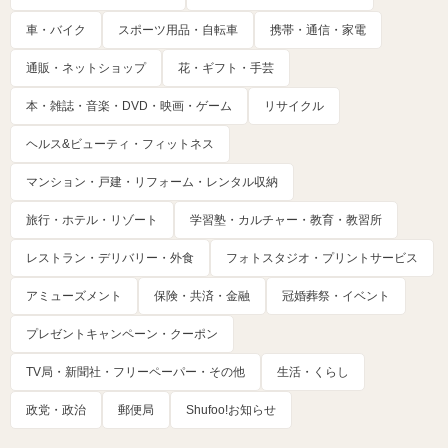
車・バイク
スポーツ用品・自転車
携帯・通信・家電
通販・ネットショップ
花・ギフト・手芸
本・雑誌・音楽・DVD・映画・ゲーム
リサイクル
ヘルス&ビューティ・フィットネス
マンション・戸建・リフォーム・レンタル収納
旅行・ホテル・リゾート
学習塾・カルチャー・教育・教習所
レストラン・デリバリー・外食
フォトスタジオ・プリントサービス
アミューズメント
保険・共済・金融
冠婚葬祭・イベント
プレゼントキャンペーン・クーポン
TV局・新聞社・フリーペーパー・その他
生活・くらし
政党・政治
郵便局
Shufoo!お知らせ