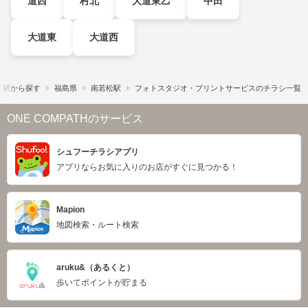
道西
村北
大道東乙
中田
大道東
大道西
・駅から探す
福島県
南若松駅
フォトスタジオ・プリントサービスのチラシ一覧
ONE COMPATHのサービス
シュフーチラシアプリ
アプリならお気に入りのお店がすぐに見つかる！
Mapion
地図検索・ルート検索
aruku&（あるくと）
歩いてポイントが貯まる