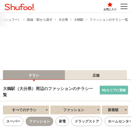
お気に入り
o!​（シュフー）
路線・駅から探す
大分県
大鶴駅
ファッションのチラシ一覧
チラシ
店舗
大鶴駅（大分県）周辺のファッションのチラシ一
Myエリアに登録
覧
すべてのチラシ
ファッション
新着順
スーパー
ファッション
家電
ドラッグストア
ホームセンタ