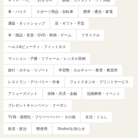
キッズ・ベビー・おもちゃ
眼鏡・コンタクト・ケア用品
車・バイク
スポーツ用品・自転車
携帯・通信・家電
通販・ネットショップ
花・ギフト・手芸
本・雑誌・音楽・DVD・映画・ゲーム
リサイクル
ヘルス&ビューティ・フィットネス
マンション・戸建・リフォーム・レンタル収納
旅行・ホテル・リゾート
学習塾・カルチャー・教育・教習所
レストラン・デリバリー・外食
フォトスタジオ・プリントサービス
アミューズメント
保険・共済・金融
冠婚葬祭・イベント
プレゼントキャンペーン・クーポン
TV局・新聞社・フリーペーパー・その他
生活・くらし
政党・政治
郵便局
Shufoo!お知らせ