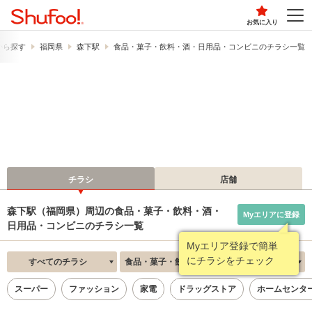
お気に入り
から探す
福岡県
森下駅
食品・菓子・飲料・酒・日用品・コンビニのチラシ一覧
チラシ
店舗
森下駅（福岡県）周辺の食品・菓子・飲料・酒・
Myエリアに登録
日用品・コンビニのチラシ一覧
Myエリア登録で簡単
にチラシをチェック
すべてのチラシ
食品・菓子・飲料・酒・日用品・コンビニ
新着順
スーパー
ファッション
家電
ドラッグストア
ホームセンタ