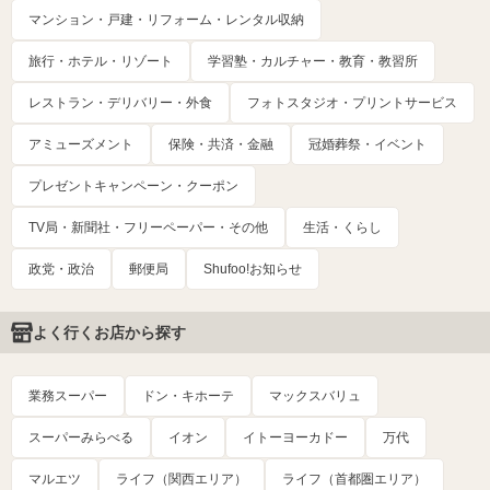
マンション・戸建・リフォーム・レンタル収納
旅行・ホテル・リゾート
学習塾・カルチャー・教育・教習所
レストラン・デリバリー・外食
フォトスタジオ・プリントサービス
アミューズメント
保険・共済・金融
冠婚葬祭・イベント
プレゼントキャンペーン・クーポン
TV局・新聞社・フリーペーパー・その他
生活・くらし
政党・政治
郵便局
Shufoo!お知らせ
よく行くお店から探す
業務スーパー
ドン・キホーテ
マックスバリュ
スーパーみらべる
イオン
イトーヨーカドー
万代
マルエツ
ライフ（関西エリア）
ライフ（首都圏エリア）