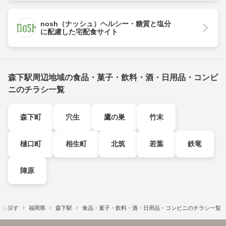
nosh（ナッシュ）ヘルシー・糖質と塩分
に配慮した宅配食サイト
森下駅周辺地域の食品・菓子・飲料・酒・日用品・コンビ
ニのチラシ一覧
森下町
穴生
鷹の巣
竹末
樋口町
相生町
北筑
若葉
鉄竜
陣原
から探す
福岡県
森下駅
食品・菓子・飲料・酒・日用品・コンビニのチラシ一覧