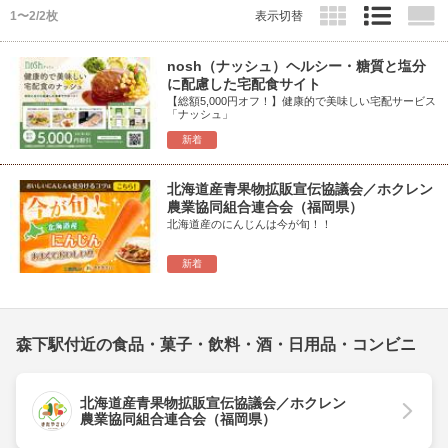
1〜2/2枚
表示切替
nosh（ナッシュ）ヘルシー・糖質と塩分
に配慮した宅配食サイト
【総額5,000円オフ！】健康的で美味しい宅配サービス
「ナッシュ」
新着
北海道産青果物拡販宣伝協議会／ホクレン
農業協同組合連合会（福岡県）
北海道産のにんじんは今が旬！！
新着
森下駅付近の食品・菓子・飲料・酒・日用品・コンビニ
北海道産青果物拡販宣伝協議会／ホクレン
農業協同組合連合会（福岡県）