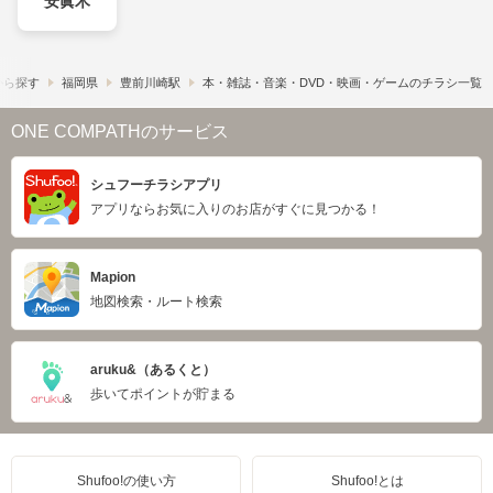
安眞木
から探す
福岡県
豊前川崎駅
本・雑誌・音楽・DVD・映画・ゲームのチラシ一覧
ONE COMPATHのサービス
シュフーチラシアプリ
アプリならお気に入りのお店がすぐに見つかる！
Mapion
地図検索・ルート検索
aruku&（あるくと）
歩いてポイントが貯まる
Shufoo!の使い方
Shufoo!とは