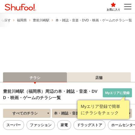
お気に入り
から探す
福岡県
豊前川崎駅
本・雑誌・音楽・DVD・映画・ゲームのチラシ一覧
チラシ
店舗
豊前川崎駅（福岡県）周辺の本・雑誌・音楽・DV
Myエリアに登録
D・映画・ゲームのチラシ一覧
Myエリア登録で簡単
にチラシをチェック
すべてのチラシ
本・雑誌・音楽・DVD・映画・ゲーム
新着順
スーパー
ファッション
家電
ドラッグストア
ホームセンタ