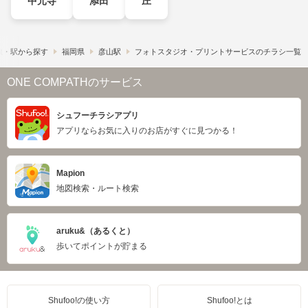
中元寺
添田
庄
線・駅から探す
福岡県
彦山駅
フォトスタジオ・プリントサービスのチラシ一覧
ONE COMPATHのサービス
シュフーチラシアプリ
アプリならお気に入りのお店がすぐに見つかる！
Mapion
地図検索・ルート検索
aruku&（あるくと）
歩いてポイントが貯まる
Shufoo!の使い方
Shufoo!とは