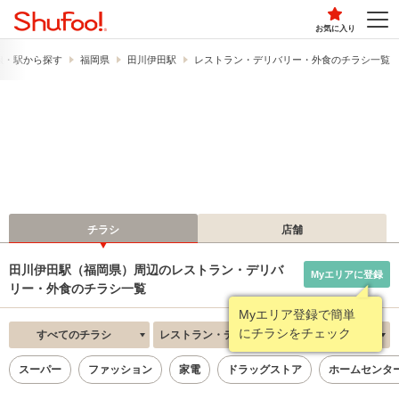
お気に入り
線・駅から探す
福岡県
田川伊田駅
レストラン・デリバリー・外食のチラシ一覧
チラシ
店舗
田川伊田駅（福岡県）周辺のレストラン・デリバ
Myエリアに登録
リー・外食のチラシ一覧
Myエリア登録で簡単
にチラシをチェック
すべてのチラシ
レストラン・デリバリー・外食
新着順
スーパー
ファッション
家電
ドラッグストア
ホームセンタ