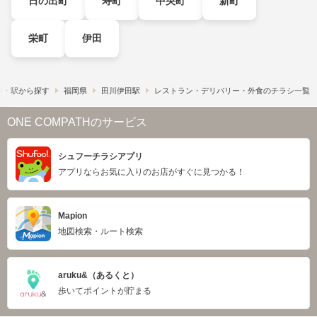
日の出町
寿町
中央町
新町
栄町
伊田
線・駅から探す
福岡県
田川伊田駅
レストラン・デリバリー・外食のチラシ一覧
ONE COMPATHのサービス
シュフーチラシアプリ
アプリならお気に入りのお店がすぐに見つかる！
Mapion
地図検索・ルート検索
aruku&（あるくと）
歩いてポイントが貯まる