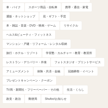
車・バイク
スポーツ用品・自転車
携帯・通信・家電
通販・ネットショップ
花・ギフト・手芸
本・雑誌・音楽・DVD・映画・ゲーム
リサイクル
ヘルス&ビューティ・フィットネス
マンション・戸建・リフォーム・レンタル収納
旅行・ホテル・リゾート
学習塾・カルチャー・教育・教習所
レストラン・デリバリー・外食
フォトスタジオ・プリントサービス
アミューズメント
保険・共済・金融
冠婚葬祭・イベント
プレゼントキャンペーン・クーポン
TV局・新聞社・フリーペーパー・その他
生活・くらし
政党・政治
郵便局
Shufoo!お知らせ