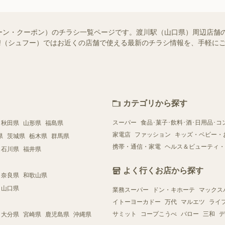
ーン・クーポン）のチラシ一覧ページです。渡川駅（山口県）周辺店舗
foo!（シュフー）ではお近くの店舗で使える最新のチラシ情報を、手軽
カテゴリから探す
スーパー
食品･菓子･飲料･酒･日用品･コ
秋田県
山形県
福島県
家電店
ファッション
キッズ・ベビー・
県
茨城県
栃木県
群馬県
携帯・通信・家電
ヘルス＆ビューティ・
石川県
福井県
よく行くお店から探す
奈良県
和歌山県
山口県
業務スーパー
ドン・キホーテ
マックス
イトーヨーカドー
万代
マルエツ
ライ
サミット
コープこうべ
バロー
三和
デ
大分県
宮崎県
鹿児島県
沖縄県