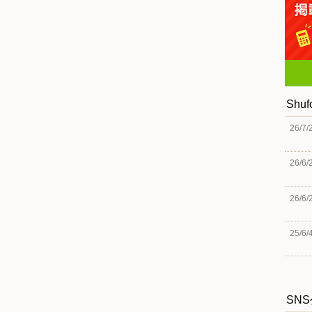
Shu
26/7/
26/6/
26/6/
25/6/
SN