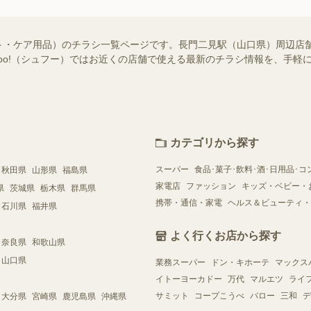
ト・ケア用品）のチラシ一覧ページです。長門二見駅（山口県）周辺店
ufoo!（シュフー）ではお近くの店舗で使える最新のチラシ情報を、手
カテゴリから探す
スーパー
食品･菓子･飲料･酒･日用品･コ
秋田県
山形県
福島県
家電店
ファッション
キッズ・ベビー・
県
茨城県
栃木県
群馬県
携帯・通信・家電
ヘルス＆ビューティ・
石川県
福井県
よく行くお店から探す
奈良県
和歌山県
山口県
業務スーパー
ドン・キホーテ
マックス
イトーヨーカドー
万代
マルエツ
ライ
サミット
コープこうべ
バロー
三和
デ
大分県
宮崎県
鹿児島県
沖縄県