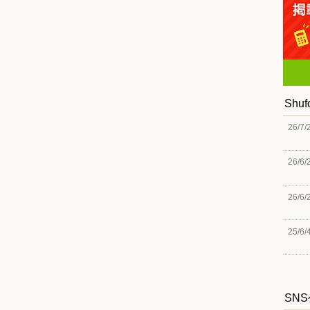
Shu
26/7/
26/6/
26/6/
25/6/
SN