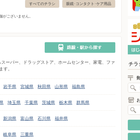
すべてのチラシ
眼鏡･コンタクト･ケア用品
舗がございません。
県からスーパー、ドラッグストア、ホームセンター、家電、ファ
チラ
ます。
岩手県
宮城県
秋田県
山形県
福島県
県
埼玉県
千葉県
茨城県
栃木県
群馬県
新潟県
富山県
石川県
福井県
岐阜県
三重県