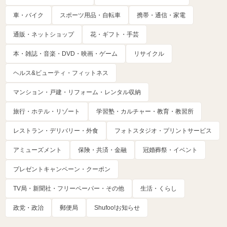
車・バイク
スポーツ用品・自転車
携帯・通信・家電
通販・ネットショップ
花・ギフト・手芸
本・雑誌・音楽・DVD・映画・ゲーム
リサイクル
ヘルス&ビューティ・フィットネス
マンション・戸建・リフォーム・レンタル収納
旅行・ホテル・リゾート
学習塾・カルチャー・教育・教習所
レストラン・デリバリー・外食
フォトスタジオ・プリントサービス
アミューズメント
保険・共済・金融
冠婚葬祭・イベント
プレゼントキャンペーン・クーポン
TV局・新聞社・フリーペーパー・その他
生活・くらし
政党・政治
郵便局
Shufoo!お知らせ