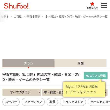
お気に入り
から探す
山口県
宇賀本郷駅
本・雑誌・音楽・DVD・映画・ゲームのチラシ一覧
チラシ
店舗
宇賀本郷駅（山口県）周辺の本・雑誌・音楽・DV
Myエリアに登録
D・映画・ゲームのチラシ一覧
Myエリア登録で簡単
にチラシをチェック
すべてのチラシ
本・雑誌・音楽・DVD・映画・ゲーム
新着順
スーパー
ファッション
家電
ドラッグストア
ホームセンタ