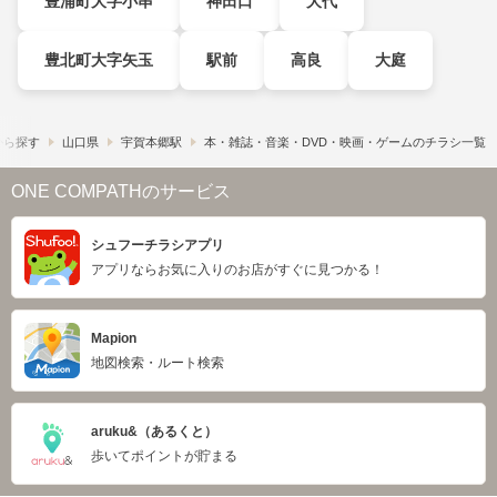
豊浦町大字小串
神田口
大代
豊北町大字矢玉
駅前
高良
大庭
から探す
山口県
宇賀本郷駅
本・雑誌・音楽・DVD・映画・ゲームのチラシ一覧
ONE COMPATHのサービス
シュフーチラシアプリ
アプリならお気に入りのお店がすぐに見つかる！
Mapion
地図検索・ルート検索
aruku&（あるくと）
歩いてポイントが貯まる