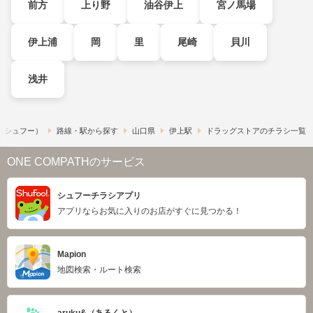
前方
上り野
油谷伊上
宮ノ馬場
伊上浦
岡
里
尾崎
貝川
浅井
!​（シュフー）
路線・駅から探す
山口県
伊上駅
ドラッグストアのチラシ一覧
ONE COMPATHのサービス
シュフーチラシアプリ
アプリならお気に入りのお店がすぐに見つかる！
Mapion
地図検索・ルート検索
aruku&（あるくと）