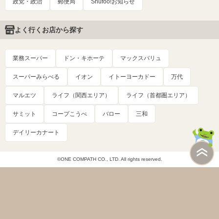
政党・政治
郵便局
Shufoo!お知らせ
よく行くお店から探す
業務スーパー
ドン・キホーテ
マックスバリュ
スーパーみらべる
イオン
イトーヨーカドー
万代
マルエツ
ライフ（関西エリア）
ライフ（首都圏エリア）
サミット
コープこうべ
バロー
三和
デイリーカナート
©ONE COMPATH CO., LTD. All rights reserved.