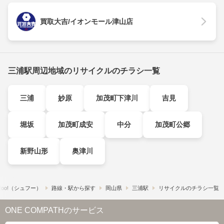
買取大吉/イオンモール津山店
三浦駅周辺地域のリサイクルのチラシ一覧
三浦
妙原
加茂町下津川
吉見
堀坂
加茂町成安
中分
加茂町公郷
新野山形
奥津川
foo!​（シュフー）
路線・駅から探す
岡山県
三浦駅
リサイクルのチラシ一覧
ONE COMPATHのサービス