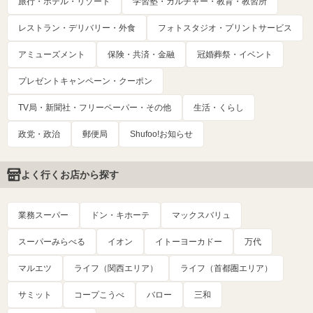
旅行・ホテル・リゾート
学習塾・カルチャー・教育・教習所
レストラン・デリバリー・外食
フォトスタジオ・プリントサービス
アミューズメント
保険・共済・金融
冠婚葬祭・イベント
プレゼントキャンペーン・クーポン
TV局・新聞社・フリーペーパー・その他
生活・くらし
政党・政治
郵便局
Shufoo!お知らせ
よく行くお店から探す
業務スーパー
ドン・キホーテ
マックスバリュ
スーパーみらべる
イオン
イトーヨーカドー
万代
マルエツ
ライフ（関西エリア）
ライフ（首都圏エリア）
サミット
コープこうべ
バロー
三和