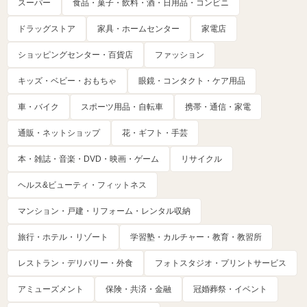
スーパー
食品・菓子・飲料・酒・日用品・コンビニ
ドラッグストア
家具・ホームセンター
家電店
ショッピングセンター・百貨店
ファッション
キッズ・ベビー・おもちゃ
眼鏡・コンタクト・ケア用品
車・バイク
スポーツ用品・自転車
携帯・通信・家電
通販・ネットショップ
花・ギフト・手芸
本・雑誌・音楽・DVD・映画・ゲーム
リサイクル
ヘルス&ビューティ・フィットネス
マンション・戸建・リフォーム・レンタル収納
旅行・ホテル・リゾート
学習塾・カルチャー・教育・教習所
レストラン・デリバリー・外食
フォトスタジオ・プリントサービス
アミューズメント
保険・共済・金融
冠婚葬祭・イベント