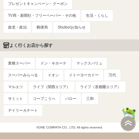
プレゼントキャンペーン・クーポン
TV局・新聞社・フリーペーパー・その他
生活・くらし
政党・政治
郵便局
Shufoo!お知らせ
よく行くお店から探す
業務スーパー
ドン・キホーテ
マックスバリュ
スーパーみらべる
イオン
イトーヨーカドー
万代
マルエツ
ライフ（関西エリア）
ライフ（首都圏エリア）
サミット
コープこうべ
バロー
三和
デイリーカナート
©ONE COMPATH CO., LTD. All rights reserved.