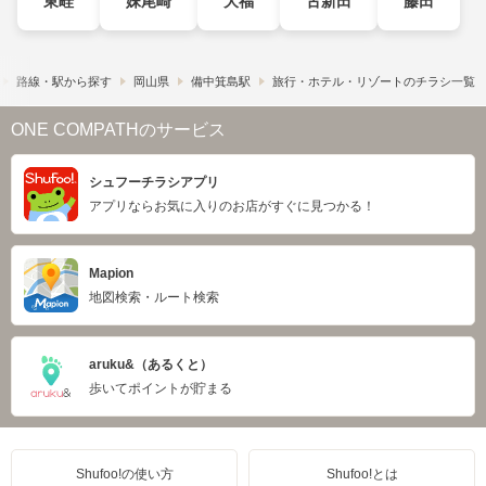
東畦
妹尾崎
大福
古新田
藤田
路線・駅から探す
岡山県
備中箕島駅
旅行・ホテル・リゾートのチラシ一覧
ONE COMPATHのサービス
シュフーチラシアプリ
アプリならお気に入りのお店がすぐに見つかる！
Mapion
地図検索・ルート検索
aruku&（あるくと）
歩いてポイントが貯まる
Shufoo!の使い方
Shufoo!とは