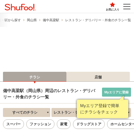
お気に入り
線・駅から探す
岡山県
備中高梁駅
レストラン・デリバリー・外食のチラシ一覧
チラシ
店舗
備中高梁駅（岡山県）周辺のレストラン・デリバ
Myエリアに登録
リー・外食のチラシ一覧
Myエリア登録で簡単
にチラシをチェック
すべてのチラシ
レストラン・デリバリー・外食
新着順
スーパー
ファッション
家電
ドラッグストア
ホームセンタ