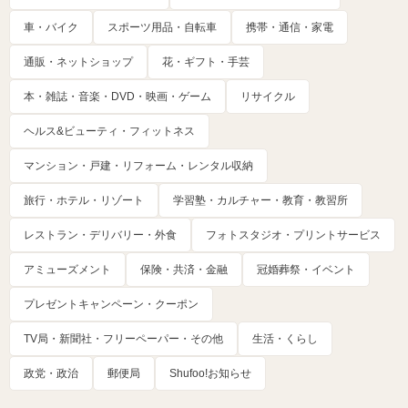
車・バイク
スポーツ用品・自転車
携帯・通信・家電
通販・ネットショップ
花・ギフト・手芸
本・雑誌・音楽・DVD・映画・ゲーム
リサイクル
ヘルス&ビューティ・フィットネス
マンション・戸建・リフォーム・レンタル収納
旅行・ホテル・リゾート
学習塾・カルチャー・教育・教習所
レストラン・デリバリー・外食
フォトスタジオ・プリントサービス
アミューズメント
保険・共済・金融
冠婚葬祭・イベント
プレゼントキャンペーン・クーポン
TV局・新聞社・フリーペーパー・その他
生活・くらし
政党・政治
郵便局
Shufoo!お知らせ