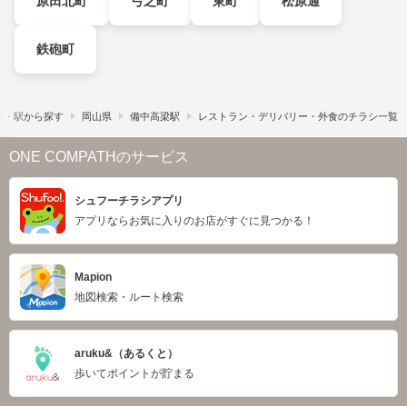
原田北町
弓之町
東町
松原通
鉄砲町
線・駅から探す
岡山県
備中高梁駅
レストラン・デリバリー・外食のチラシ一覧
ONE COMPATHのサービス
シュフーチラシアプリ
アプリならお気に入りのお店がすぐに見つかる！
Mapion
地図検索・ルート検索
aruku&（あるくと）
歩いてポイントが貯まる