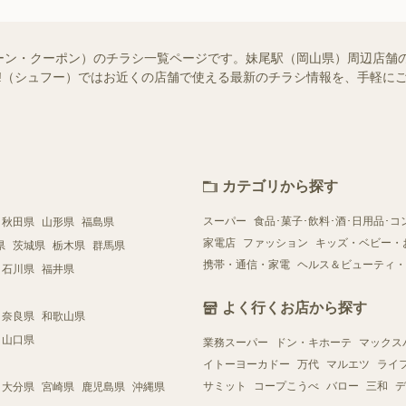
ーン・クーポン）のチラシ一覧ページです。妹尾駅（岡山県）周辺店舗
foo!（シュフー）ではお近くの店舗で使える最新のチラシ情報を、手軽
カテゴリから探す
スーパー
食品･菓子･飲料･酒･日用品･コ
秋田県
山形県
福島県
家電店
ファッション
キッズ・ベビー・
県
茨城県
栃木県
群馬県
携帯・通信・家電
ヘルス＆ビューティ・
石川県
福井県
よく行くお店から探す
奈良県
和歌山県
山口県
業務スーパー
ドン・キホーテ
マックス
イトーヨーカドー
万代
マルエツ
ライ
サミット
コープこうべ
バロー
三和
デ
大分県
宮崎県
鹿児島県
沖縄県