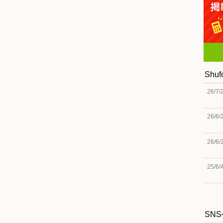
Shu
26/7/
26/6/
26/6/
25/6/
SN