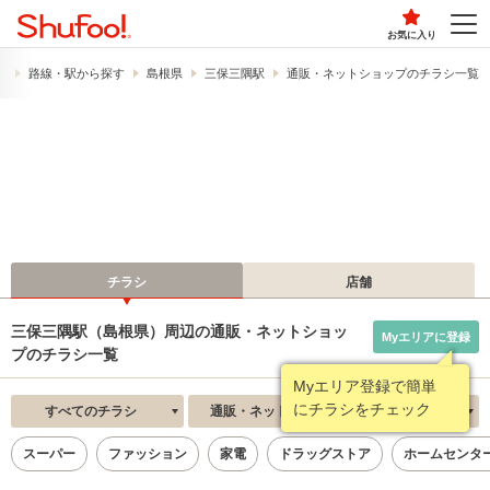
お気に入り
）
路線・駅から探す
島根県
三保三隅駅
通販・ネットショップのチラシ一覧
チラシ
店舗
三保三隅駅（島根県）周辺の通販・ネットショッ
Myエリアに登録
プのチラシ一覧
Myエリア登録で簡単
にチラシをチェック
すべてのチラシ
通販・ネットショップ
新着順
スーパー
ファッション
家電
ドラッグストア
ホームセンタ