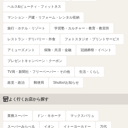
ヘルス&ビューティ・フィットネス
マンション・戸建・リフォーム・レンタル収納
旅行・ホテル・リゾート
学習塾・カルチャー・教育・教習所
レストラン・デリバリー・外食
フォトスタジオ・プリントサービス
アミューズメント
保険・共済・金融
冠婚葬祭・イベント
プレゼントキャンペーン・クーポン
TV局・新聞社・フリーペーパー・その他
生活・くらし
政党・政治
郵便局
Shufoo!お知らせ
よく行くお店から探す
業務スーパー
ドン・キホーテ
マックスバリュ
スーパーみらべる
イオン
イトーヨーカドー
万代