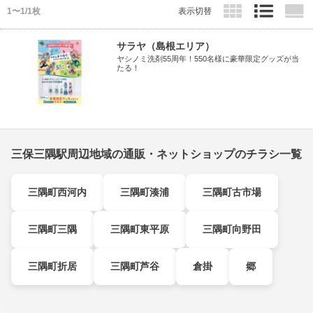
1〜1/1枚
表示切替
サラヤ（島根エリア）
ヤシノミ洗剤55周年！550名様に豪華限定グッズが当
たる！
三保三隅駅周辺地域の通販・ネットショップのチラシ一覧
三隅町西河内
三隅町湊浦
三隅町古市場
三隅町三隅
三隅町東平原
三隅町向野田
三隅町折居
三隅町芦谷
倉掛
郷