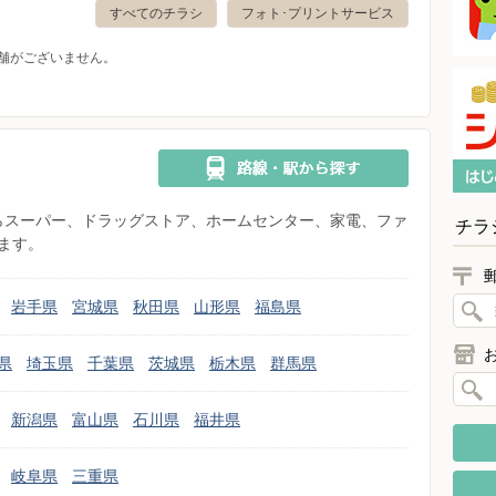
すべてのチラシ
フォト･プリントサービス
舗がございません。
県からスーパー、ドラッグストア、ホームセンター、家電、ファ
チラ
ます。
岩手県
宮城県
秋田県
山形県
福島県
県
埼玉県
千葉県
茨城県
栃木県
群馬県
新潟県
富山県
石川県
福井県
岐阜県
三重県