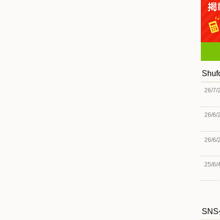
Shu
26/7/
26/6/
26/6/
25/6/
SN