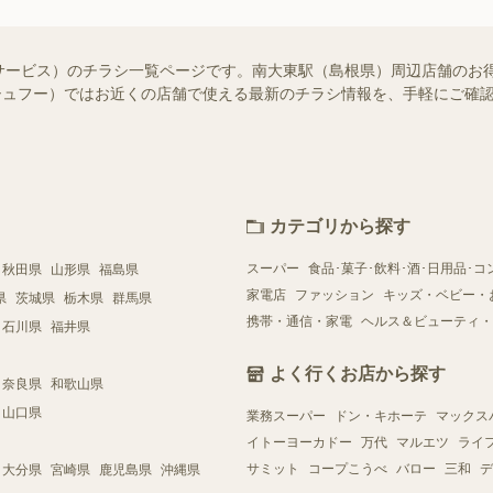
サービス）のチラシ一覧ページです。南大東駅（島根県）周辺店舗のお
o!（シュフー）ではお近くの店舗で使える最新のチラシ情報を、手軽にご
カテゴリから探す
スーパー
食品･菓子･飲料･酒･日用品･コ
秋田県
山形県
福島県
家電店
ファッション
キッズ・ベビー・
県
茨城県
栃木県
群馬県
携帯・通信・家電
ヘルス＆ビューティ・
石川県
福井県
よく行くお店から探す
奈良県
和歌山県
山口県
業務スーパー
ドン・キホーテ
マックス
イトーヨーカドー
万代
マルエツ
ライ
サミット
コープこうべ
バロー
三和
デ
大分県
宮崎県
鹿児島県
沖縄県