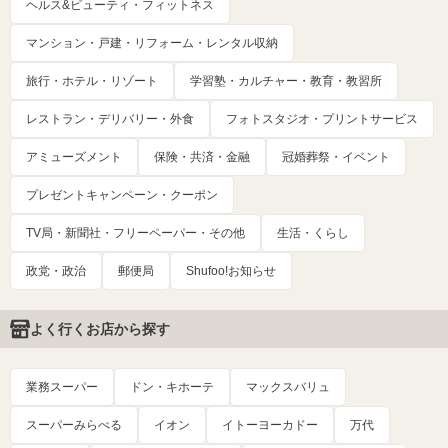
ヘルス&ビューティ・フィットネス
マンション・戸建・リフォーム・レンタル収納
旅行・ホテル・リゾート
学習塾・カルチャー・教育・教習所
レストラン・デリバリー・外食
フォトスタジオ・プリントサービス
アミューズメント
保険・共済・金融
冠婚葬祭・イベント
プレゼントキャンペーン・クーポン
TV局・新聞社・フリーペーパー・その他
生活・くらし
政党・政治
郵便局
Shufoo!お知らせ
よく行くお店から探す
業務スーパー
ドン・キホーテ
マックスバリュ
スーパーみらべる
イオン
イトーヨーカドー
万代