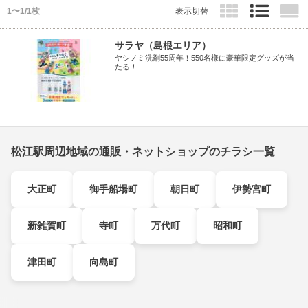
1〜1/1枚
表示切替
サラヤ（島根エリア）
ヤシノミ洗剤55周年！550名様に豪華限定グッズが当
たる！
松江駅周辺地域の通販・ネットショップのチラシ一覧
大正町
御手船場町
朝日町
伊勢宮町
新雑賀町
寺町
万代町
昭和町
津田町
向島町