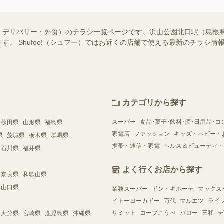
・デリバリー・外食）のチラシ一覧ページです。浜山公園北口駅（島根
す。 Shufoo!（シュフー）ではお近くの店舗で使える最新のチラシ
カテゴリから探す
スーパー
食品･菓子･飲料･酒･日用品･コ
秋田県
山形県
福島県
家電店
ファッション
キッズ・ベビー・
県
茨城県
栃木県
群馬県
携帯・通信・家電
ヘルス＆ビューティ・
石川県
福井県
よく行くお店から探す
奈良県
和歌山県
山口県
業務スーパー
ドン・キホーテ
マックス
イトーヨーカドー
万代
マルエツ
ライ
サミット
コープこうべ
バロー
三和
デ
大分県
宮崎県
鹿児島県
沖縄県