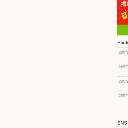
Shu
26/7/
26/6/
26/6/
25/6/
SN