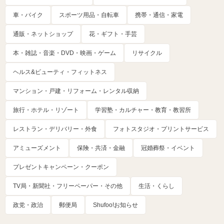
車・バイク
スポーツ用品・自転車
携帯・通信・家電
通販・ネットショップ
花・ギフト・手芸
本・雑誌・音楽・DVD・映画・ゲーム
リサイクル
ヘルス&ビューティ・フィットネス
マンション・戸建・リフォーム・レンタル収納
旅行・ホテル・リゾート
学習塾・カルチャー・教育・教習所
レストラン・デリバリー・外食
フォトスタジオ・プリントサービス
アミューズメント
保険・共済・金融
冠婚葬祭・イベント
プレゼントキャンペーン・クーポン
TV局・新聞社・フリーペーパー・その他
生活・くらし
政党・政治
郵便局
Shufoo!お知らせ