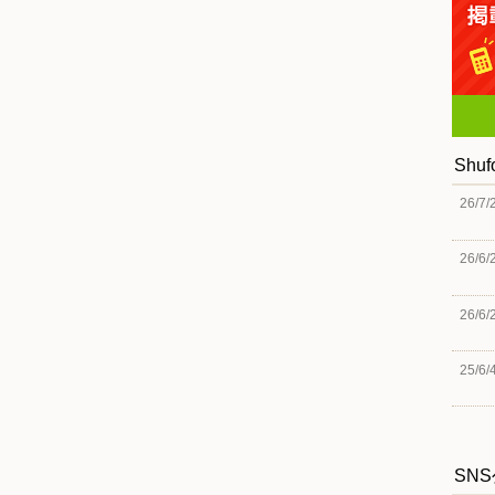
Shu
26/7/
26/6/
26/6/
25/6/
SN