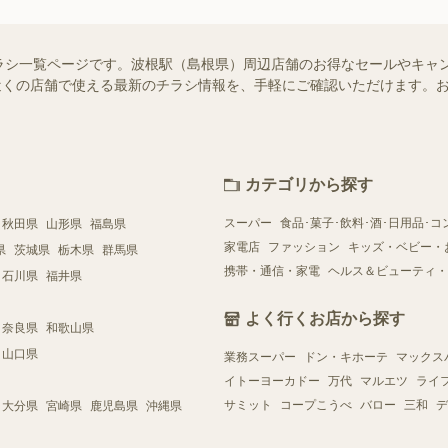
ラシ一覧ページです。波根駅（島根県）周辺店舗のお得なセールやキャ
ではお近くの店舗で使える最新のチラシ情報を、手軽にご確認いただけます
カテゴリから探す
スーパー
食品･菓子･飲料･酒･日用品･コ
秋田県
山形県
福島県
家電店
ファッション
キッズ・ベビー・
県
茨城県
栃木県
群馬県
携帯・通信・家電
ヘルス＆ビューティ・
石川県
福井県
よく行くお店から探す
奈良県
和歌山県
山口県
業務スーパー
ドン・キホーテ
マックス
イトーヨーカドー
万代
マルエツ
ライ
サミット
コープこうべ
バロー
三和
デ
大分県
宮崎県
鹿児島県
沖縄県