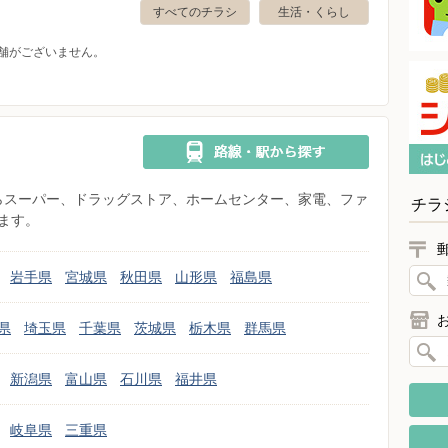
すべてのチラシ
生活・くらし
舗がございません。
県からスーパー、ドラッグストア、ホームセンター、家電、ファ
チラ
ます。
岩手県
宮城県
秋田県
山形県
福島県
県
埼玉県
千葉県
茨城県
栃木県
群馬県
新潟県
富山県
石川県
福井県
岐阜県
三重県