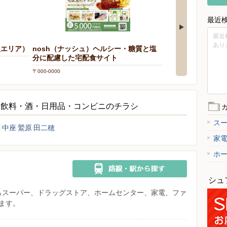
最近
最近
あり
根エリア）
nosh（ナッシュ）ヘルシー・糖質と塩
分に配慮した宅配食サイト
〒000-0000
・飲料・酒・日用品・コンビニのチラシ
ス
河
中座
鷲原
田二穂
家
ホ
シュ
県からスーパー、ドラッグストア、ホームセンター、家電、ファ
ます。