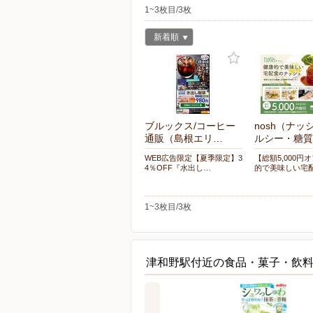
1~3枚目/3枚
新着順
ブルックス/コーヒー
nosh（ナッ
通販（島根エリ…
ルシー・糖質
WEB広告限定【夏季限定】3
【総額5,000円
4％OFF『水出し…
的で美味しい宅
1~3枚目/3枚
津和野駅付近の食品・菓子・飲