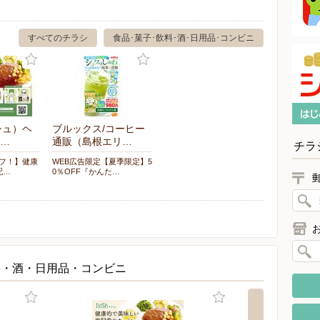
すべてのチラシ
食品･菓子･飲料･酒･日用品･コンビニ
シュ）ヘ
ブルックス/コーヒー
…
通販（島根エリ…
チラ
オフ！】健康
WEB広告限定【夏季限定】5
配…
0％OFF『かんた…
料・酒・日用品・コンビニ