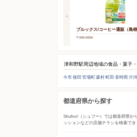
ブルックス/コーヒー通販（島
〒000-0000
津和野駅周辺地域の食品・菓子
今市
後田
官場町
森村
町田
喜時雨
片
都道府県から探す
Shufoo!（シュフー）では都道府
ッションなどの店舗チラシを検索でき