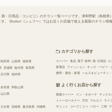
・酒・日用品・コンビニ）のチラシ一覧ページです。津和野駅（島根県
す。 Shufoo!（シュフー）ではお近くの店舗で使える最新のチラシ
カテゴリから探す
スーパー
食品･菓子･飲料･酒･日用品･コ
秋田県
山形県
福島県
家電店
ファッション
キッズ・ベビー・
県
茨城県
栃木県
群馬県
携帯・通信・家電
ヘルス＆ビューティ・
石川県
福井県
よく行くお店から探す
奈良県
和歌山県
山口県
業務スーパー
ドン・キホーテ
マックス
イトーヨーカドー
万代
マルエツ
ライ
サミット
コープこうべ
バロー
三和
デ
大分県
宮崎県
鹿児島県
沖縄県