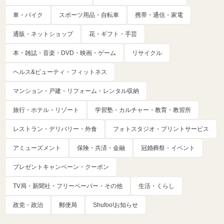
車・バイク
スポーツ用品・自転車
携帯・通信・家電
通販・ネットショップ
花・ギフト・手芸
本・雑誌・音楽・DVD・映画・ゲーム
リサイクル
ヘルス&ビューティ・フィットネス
マンション・戸建・リフォーム・レンタル収納
旅行・ホテル・リゾート
学習塾・カルチャー・教育・教習所
レストラン・デリバリー・外食
フォトスタジオ・プリントサービス
アミューズメント
保険・共済・金融
冠婚葬祭・イベント
プレゼントキャンペーン・クーポン
TV局・新聞社・フリーペーパー・その他
生活・くらし
政党・政治
郵便局
Shufoo!お知らせ