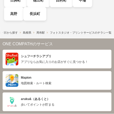
日脚町
穂出町
西村町
中場
高野
長浜町
線・駅から探す
島根県
周布駅
フォトスタジオ・プリントサービスのチラシ一覧
ONE COMPATHのサービス
シュフーチラシアプリ
アプリならお気に入りのお店がすぐに見つかる！
Mapion
地図検索・ルート検索
aruku&（あるくと）
歩いてポイントが貯まる