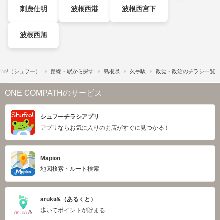
刺鹿仕明
波根西港
波根西宮下
波根西旭
foo!​（シュフー）
路線・駅から探す
島根県
久手駅
政党・政治のチラシ一覧
ONE COMPATHのサービス
シュフーチラシアプリ
アプリならお気に入りのお店がすぐに見つかる！
Mapion
地図検索・ルート検索
aruku&（あるくと）
歩いてポイントが貯まる