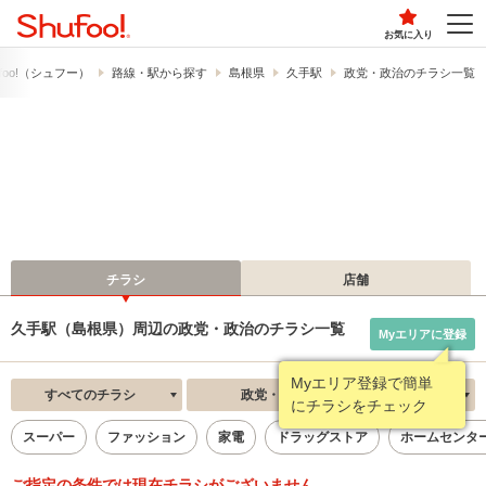
お気に入り
foo!​（シュフー）
路線・駅から探す
島根県
久手駅
政党・政治のチラシ一覧
チラシ
店舗
久手駅（島根県）周辺の政党・政治のチラシ一覧
Myエリアに登録
Myエリア登録で簡単
すべてのチラシ
政党・政治
新着順
にチラシをチェック
スーパー
ファッション
家電
ドラッグストア
ホームセンタ
ご指定の条件では現在チラシがございません。