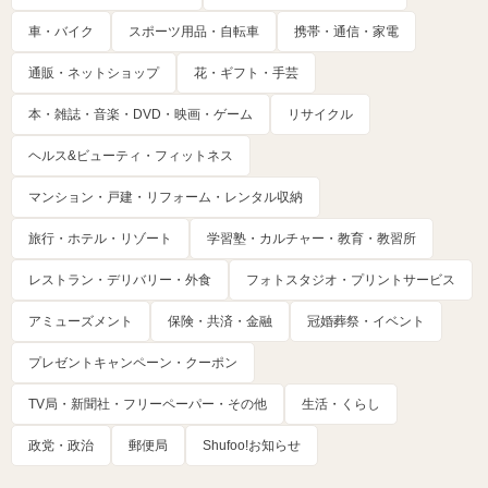
車・バイク
スポーツ用品・自転車
携帯・通信・家電
通販・ネットショップ
花・ギフト・手芸
本・雑誌・音楽・DVD・映画・ゲーム
リサイクル
ヘルス&ビューティ・フィットネス
マンション・戸建・リフォーム・レンタル収納
旅行・ホテル・リゾート
学習塾・カルチャー・教育・教習所
レストラン・デリバリー・外食
フォトスタジオ・プリントサービス
アミューズメント
保険・共済・金融
冠婚葬祭・イベント
プレゼントキャンペーン・クーポン
TV局・新聞社・フリーペーパー・その他
生活・くらし
政党・政治
郵便局
Shufoo!お知らせ