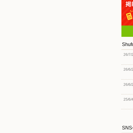
Shu
26/7/
26/6/
26/6/
25/6/
SN