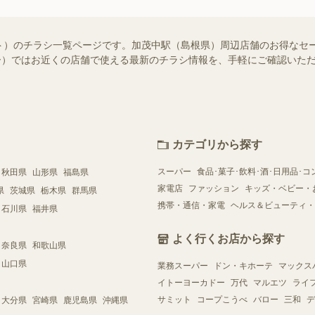
ト）のチラシ一覧ページです。加茂中駅（島根県）周辺店舗のお得なセ
シュフー）ではお近くの店舗で使える最新のチラシ情報を、手軽にご確認い
カテゴリから探す
スーパー
食品･菓子･飲料･酒･日用品･コ
秋田県
山形県
福島県
家電店
ファッション
キッズ・ベビー・
県
茨城県
栃木県
群馬県
携帯・通信・家電
ヘルス＆ビューティ・
石川県
福井県
よく行くお店から探す
奈良県
和歌山県
山口県
業務スーパー
ドン・キホーテ
マックス
イトーヨーカドー
万代
マルエツ
ライ
サミット
コープこうべ
バロー
三和
デ
大分県
宮崎県
鹿児島県
沖縄県