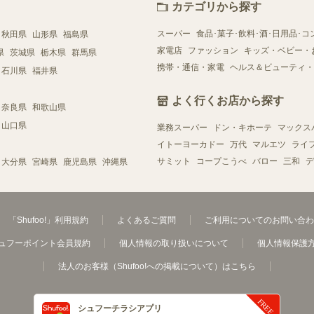
カテゴリから探す
スーパー
食品･菓子･飲料･酒･日用品･コ
秋田県
山形県
福島県
家電店
ファッション
キッズ・ベビー・
県
茨城県
栃木県
群馬県
携帯・通信・家電
ヘルス＆ビューティ・
石川県
福井県
よく行くお店から探す
奈良県
和歌山県
山口県
業務スーパー
ドン・キホーテ
マックス
イトーヨーカドー
万代
マルエツ
ライ
サミット
コープこうべ
バロー
三和
デ
大分県
宮崎県
鹿児島県
沖縄県
「Shufoo!」利用規約
よくあるご質問
ご利用についてのお問い合わ
ュフーポイント会員規約
個人情報の取り扱いについて
個人情報保護
法人のお客様（Shufoo!への掲載について）はこちら
シュフーチラシアプリ