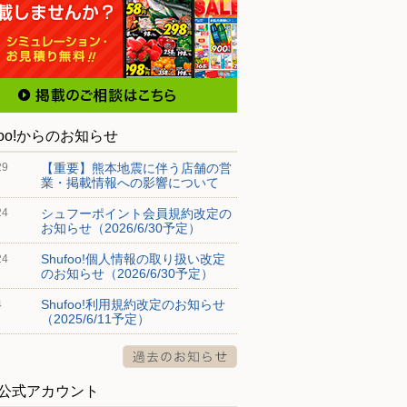
 ＨＯＬＩＣゆめタウ
洋服の青山/出雲浜山通
〒693-0004 島根県出雲市渡橋町1047番地1
大塚町650-1 ゆめタウン出雲 2
foo!からのお知らせ
【重要】熊本地震に伴う店舗の営
29
業・掲載情報への影響について
シュフーポイント会員規約改定の
24
お知らせ（2026/6/30予定）
Shufoo!個人情報の取り扱い改定
24
のお知らせ（2026/6/30予定）
Shufoo!利用規約改定のお知らせ
4
（2025/6/11予定）
S公式アカウント