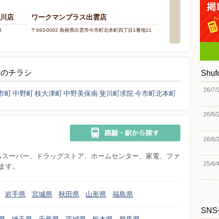
斐川店
ワークマンプラス出雲店
ＡＭＥＲＩＣＡＮ
ン出雲
3
〒693-0002 島根県出雲市今市町北本町四丁目1番地11
〒693-0063 島根県出雲市
F
ンのチラシ
Shu
26/7/
市町
中野町
枝大津町
中野美保南
斐川町求院
今市町北本町
26/6/
26/6/
県からスーパー、ドラッグストア、ホームセンター、家電、ファ
25/6/
ます。
岩手県
宮城県
秋田県
山形県
福島県
SN