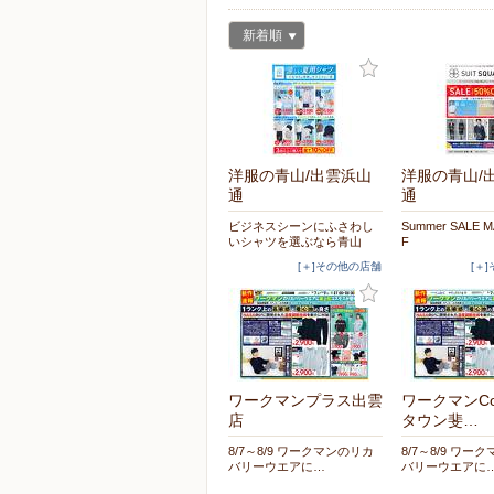
新着順
洋服の青山/出雲浜山
洋服の青山/
通
通
ビジネスシーンにふさわし
Summer SALE 
いシャツを選ぶなら青山
F
[＋]その他の店舗
[＋
ワークマンプラス出雲
ワークマンCo
店
タウン斐…
8/7～8/9 ワークマンのリカ
8/7～8/9 ワー
バリーウエアに…
バリーウエアに