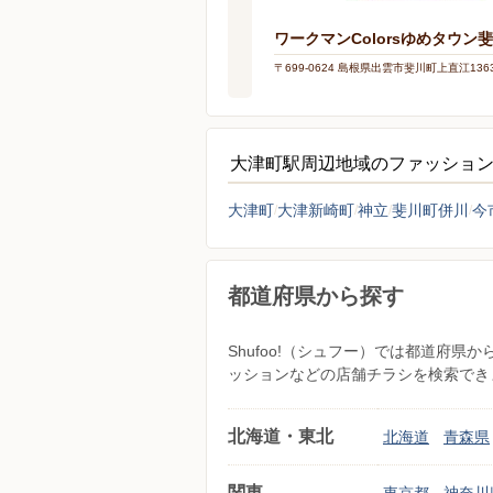
ワークマンColorsゆめタウン
〒699-0624 島根県出雲市斐川町上直江136
大津町駅周辺地域のファッショ
大津町
大津新崎町
神立
斐川町併川
今
都道府県から探す
Shufoo!（シュフー）では都道府
ッションなどの店舗チラシを検索でき
北海道・東北
北海道
青森県
関東