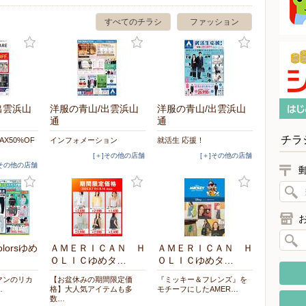
すべてのチラシ
ファッション
出雲浜山
洋服の青山/出雲浜山
洋服の青山/出雲浜山
通
通
チラ
MAX50%OF
インフォメーション
就活生 応援！
[＋]その他の店舗
[＋]その他の店舗
]その他の店舗
lorsゆめ
ＡＭＥＲＩＣＡＮ Ｈ
ＡＭＥＲＩＣＡＮ Ｈ
ＯＬＩＣゆめタ…
ＯＬＩＣゆめタ…
クマンのリカ
【お盆休みの期間限定価
『ミッキー＆フレンズ』を
…
格】大人気アイテムも多
モチーフにしたAMER…
数…