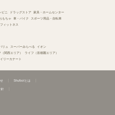
ンビニ
ドラッグストア
家具・ホームセンター
おもちゃ
車・バイク
スポーツ用品・自転車
フィットネス
バリュ
スーパーみらべる
イオン
フ（関西エリア）
ライフ（首都圏エリア）
イリーカナート
せ
Shufoo!とは
方針