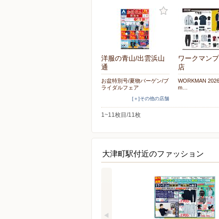
洋服の青山/出雲浜山
ワークマンプ
通
店
お盆特別号/夏物バーゲン/ブ
WORKMAN 2026 
ライダルフェア
m…
[＋]その他の店舗
1~11枚目/11枚
大津町駅付近のファッション