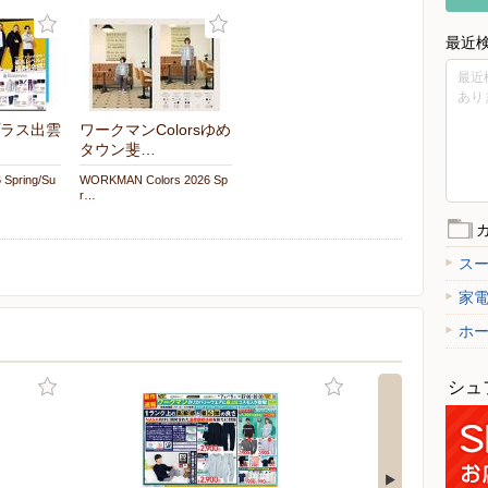
最近
最近
あり
ラス出雲
ワークマンColorsゆめ
タウン斐…
Spring/Su
WORKMAN Colors 2026 Sp
r…
ス
家
ホ
シュ