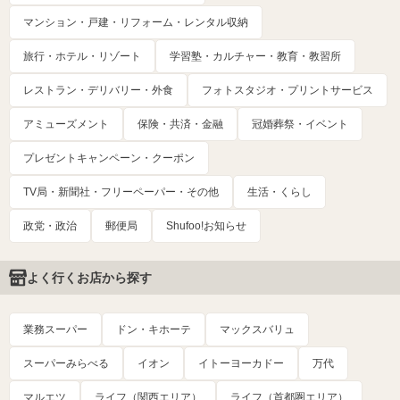
マンション・戸建・リフォーム・レンタル収納
旅行・ホテル・リゾート
学習塾・カルチャー・教育・教習所
レストラン・デリバリー・外食
フォトスタジオ・プリントサービス
アミューズメント
保険・共済・金融
冠婚葬祭・イベント
プレゼントキャンペーン・クーポン
TV局・新聞社・フリーペーパー・その他
生活・くらし
政党・政治
郵便局
Shufoo!お知らせ
よく行くお店から探す
業務スーパー
ドン・キホーテ
マックスバリュ
スーパーみらべる
イオン
イトーヨーカドー
万代
マルエツ
ライフ（関西エリア）
ライフ（首都圏エリア）