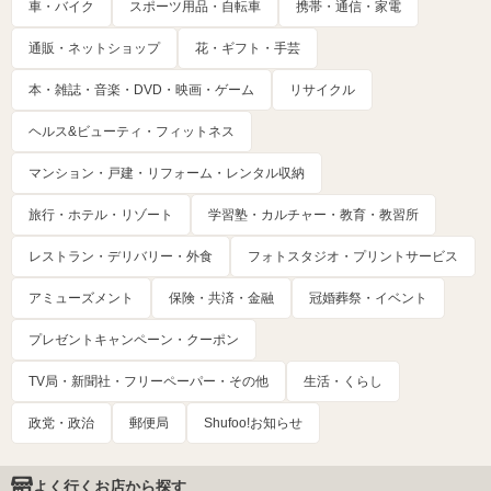
車・バイク
スポーツ用品・自転車
携帯・通信・家電
通販・ネットショップ
花・ギフト・手芸
本・雑誌・音楽・DVD・映画・ゲーム
リサイクル
ヘルス&ビューティ・フィットネス
マンション・戸建・リフォーム・レンタル収納
旅行・ホテル・リゾート
学習塾・カルチャー・教育・教習所
レストラン・デリバリー・外食
フォトスタジオ・プリントサービス
アミューズメント
保険・共済・金融
冠婚葬祭・イベント
プレゼントキャンペーン・クーポン
TV局・新聞社・フリーペーパー・その他
生活・くらし
政党・政治
郵便局
Shufoo!お知らせ
よく行くお店から探す