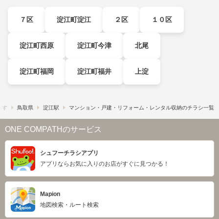
７区
淀江町淀江
２区
１０区
淀江町西原
淀江町今津
北尾
淀江町福岡
淀江町福井
上淀
探す
鳥取県
淀江駅
マンション・戸建・リフォーム・レンタル収納のチラシ一覧
ONE COMPATHのサービス
シュフーチラシアプリ
アプリならお気に入りのお店がすぐに見つかる！
Mapion
地図検索・ルート検索