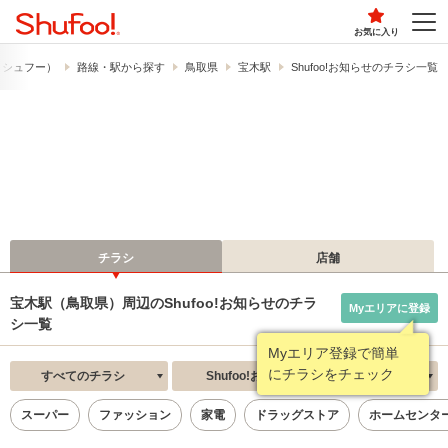
お気に入り
!​（シュフー）
路線・駅から探す
鳥取県
宝木駅
Shufoo!お知らせのチラシ一覧
チラシ
店舗
宝木駅（鳥取県）周辺のShufoo!お知らせのチラ
Myエリアに登録
シ一覧
Myエリア登録で簡単
にチラシをチェック
すべてのチラシ
Shufoo!お知らせ
新着順
スーパー
ファッション
家電
ドラッグストア
ホームセンタ