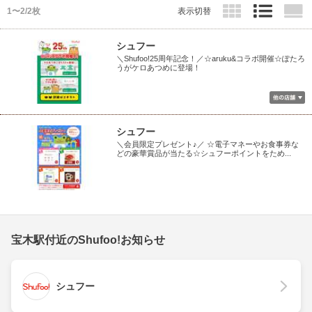
1〜2/2枚
表示切替
シュフー
＼Shufoo!25周年記念！／☆aruku&コラボ開催☆ぽたろ
うがケロあつめに登場！
シュフー
＼会員限定プレゼント♪／ ☆電子マネーやお食事券な
どの豪華賞品が当たる☆シュフーポイントをため...
宝木駅付近のShufoo!お知らせ
シュフー