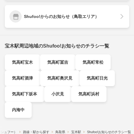
Shufoo!からのお知らせ（鳥取エリア）
宝木駅周辺地域のShufoo!お知らせのチラシ一覧
気高町宝木
気高町冨吉
気高町常松
気高町酒津
気高町奥沢見
気高町日光
気高町下坂本
小沢見
気高町浜村
内海中
!​（シュフー）
路線・駅から探す
鳥取県
宝木駅
Shufoo!お知らせのチラシ一覧