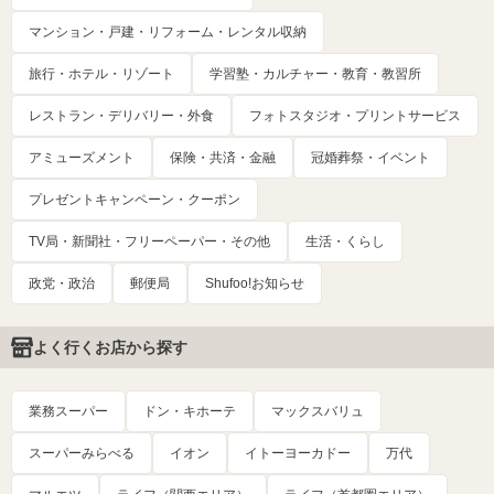
マンション・戸建・リフォーム・レンタル収納
旅行・ホテル・リゾート
学習塾・カルチャー・教育・教習所
レストラン・デリバリー・外食
フォトスタジオ・プリントサービス
アミューズメント
保険・共済・金融
冠婚葬祭・イベント
プレゼントキャンペーン・クーポン
TV局・新聞社・フリーペーパー・その他
生活・くらし
政党・政治
郵便局
Shufoo!お知らせ
よく行くお店から探す
業務スーパー
ドン・キホーテ
マックスバリュ
スーパーみらべる
イオン
イトーヨーカドー
万代