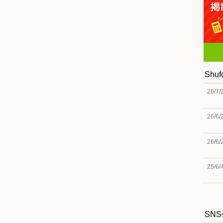
Shu
26/7/
26/6/
26/6/
25/6/
SN