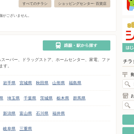
すべてのチラシ
ショッピングセンター･百貨店
舗がございません。
県からスーパー、ドラッグストア、ホームセンター、家電、ファ
チラ
ます。
岩手県
宮城県
秋田県
山形県
福島県
県
埼玉県
千葉県
茨城県
栃木県
群馬県
新潟県
富山県
石川県
福井県
岐阜県
三重県