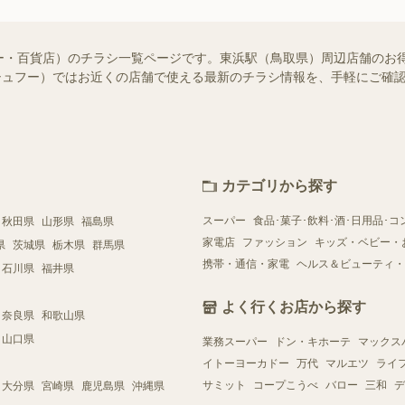
ー・百貨店）のチラシ一覧ページです。東浜駅（鳥取県）周辺店舗のお
o!（シュフー）ではお近くの店舗で使える最新のチラシ情報を、手軽にご
カテゴリから探す
スーパー
食品･菓子･飲料･酒･日用品･コ
秋田県
山形県
福島県
家電店
ファッション
キッズ・ベビー・
県
茨城県
栃木県
群馬県
携帯・通信・家電
ヘルス＆ビューティ・
石川県
福井県
よく行くお店から探す
奈良県
和歌山県
山口県
業務スーパー
ドン・キホーテ
マックス
イトーヨーカドー
万代
マルエツ
ライ
サミット
コープこうべ
バロー
三和
デ
大分県
宮崎県
鹿児島県
沖縄県