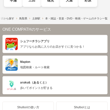
早瀬
三田
穂見
大屋
野原
・駅から探す
鳥取県
土師駅
本・雑誌・音楽・DVD・映画・ゲームのチラシ一覧
ONE COMPATHのサービス
シュフーチラシアプリ
アプリならお気に入りのお店がすぐに見つかる！
Mapion
地図検索・ルート検索
aruku&（あるくと）
歩いてポイントが貯まる
Shufoo!の使い方
Shufoo!とは