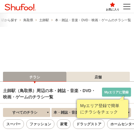
お気に入り
・駅から探す
鳥取県
土師駅
本・雑誌・音楽・DVD・映画・ゲームのチラシ一覧
チラシ
店舗
土師駅（鳥取県）周辺の本・雑誌・音楽・DVD・
Myエリアに登録
映画・ゲームのチラシ一覧
Myエリア登録で簡単
にチラシをチェック
すべてのチラシ
本・雑誌・音楽・DVD・映画・ゲーム
新着順
スーパー
ファッション
家電
ドラッグストア
ホームセンタ