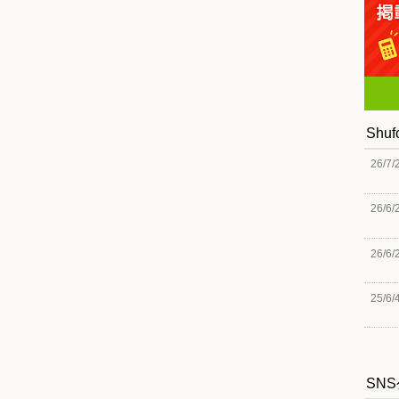
Shu
26/7/
26/6/
26/6/
25/6/
SN