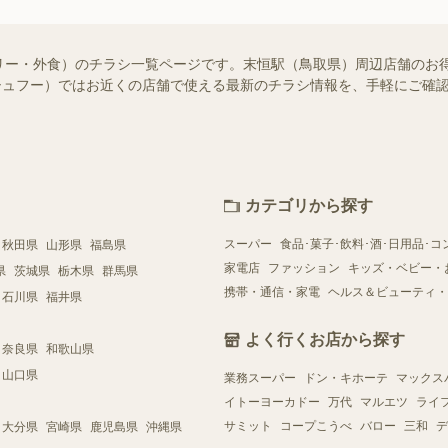
リー・外食）のチラシ一覧ページです。末恒駅（鳥取県）周辺店舗のお
o!（シュフー）ではお近くの店舗で使える最新のチラシ情報を、手軽にご
カテゴリから探す
スーパー
食品･菓子･飲料･酒･日用品･コ
秋田県
山形県
福島県
家電店
ファッション
キッズ・ベビー・
県
茨城県
栃木県
群馬県
携帯・通信・家電
ヘルス＆ビューティ・
石川県
福井県
よく行くお店から探す
奈良県
和歌山県
山口県
業務スーパー
ドン・キホーテ
マックス
イトーヨーカドー
万代
マルエツ
ライ
サミット
コープこうべ
バロー
三和
デ
大分県
宮崎県
鹿児島県
沖縄県