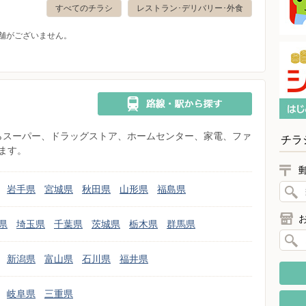
すべてのチラシ
レストラン･デリバリー･外食
舗がございません。
県からスーパー、ドラッグストア、ホームセンター、家電、ファ
チラ
ます。
岩手県
宮城県
秋田県
山形県
福島県
県
埼玉県
千葉県
茨城県
栃木県
群馬県
新潟県
富山県
石川県
福井県
岐阜県
三重県