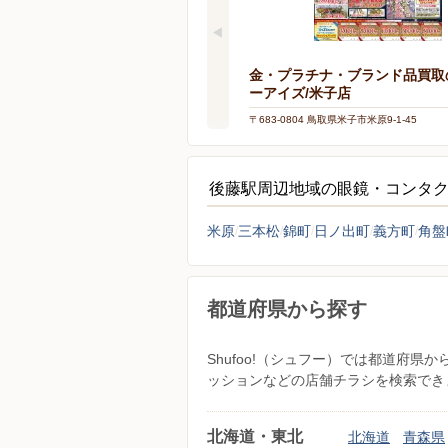
金・プラチナ・ブランド品買取
ーアイズ/米子店
〒683-0804 鳥取県米子市米原9-1-45
後藤駅周辺地域の眼鏡・コンタ
米原
三本松
錦町
日ノ出町
義方町
角盤
都道府県から探す
Shufoo!（シュフー）では都道府
ッションなどの店舗チラシを検索でき
北海道・東北
北海道
青森県