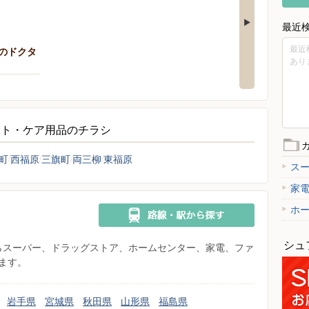
最近
最近
のドクタ
あり
クト・ケア用品のチラシ
町
西福原
三旗町
両三柳
東福原
ス
家
ホ
シュ
県からスーパー、ドラッグストア、ホームセンター、家電、ファ
ます。
岩手県
宮城県
秋田県
山形県
福島県