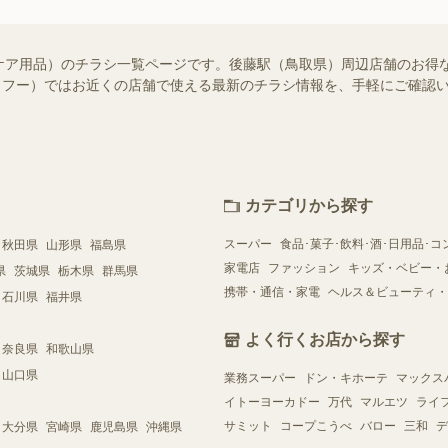
ケア用品）のチラシ一覧ページです。後藤駅（鳥取県）周辺店舗のお得
!（シュフー）ではお近くの店舗で使える最新のチラシ情報を、手軽にご確
カテゴリから探す
スーパー
食品･菓子･飲料･酒･日用品･コ
秋田県
山形県
福島県
家電店
ファッション
キッズ・ベビー・
県
茨城県
栃木県
群馬県
携帯・通信・家電
ヘルス＆ビューティ・
石川県
福井県
よく行くお店から探す
奈良県
和歌山県
山口県
業務スーパー
ドン・キホーテ
マックス
イトーヨーカドー
万代
マルエツ
ライ
サミット
コープこうべ
バロー
三和
デ
大分県
宮崎県
鹿児島県
沖縄県