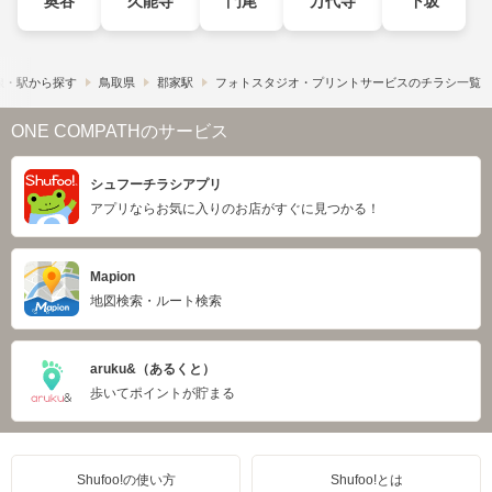
奥谷
久能寺
門尾
万代寺
下坂
線・駅から探す
鳥取県
郡家駅
フォトスタジオ・プリントサービスのチラシ一覧
ONE COMPATHのサービス
シュフーチラシアプリ
アプリならお気に入りのお店がすぐに見つかる！
Mapion
地図検索・ルート検索
aruku&（あるくと）
歩いてポイントが貯まる
Shufoo!の使い方
Shufoo!とは