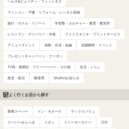
ヘルス&ビューティ・フィットネス
マンション・戸建・リフォーム・レンタル収納
旅行・ホテル・リゾート
学習塾・カルチャー・教育・教習所
レストラン・デリバリー・外食
フォトスタジオ・プリントサービス
アミューズメント
保険・共済・金融
冠婚葬祭・イベント
プレゼントキャンペーン・クーポン
TV局・新聞社・フリーペーパー・その他
生活・くらし
政党・政治
郵便局
Shufoo!お知らせ
よく行くお店から探す
業務スーパー
ドン・キホーテ
マックスバリュ
スーパーみらべる
イオン
イトーヨーカドー
万代