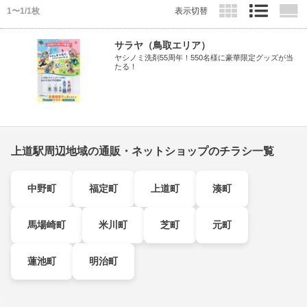
1〜1/1枚
表示切替
サラヤ（鳥取エリア）
ヤシノミ洗剤55周年！550名様に豪華限定グッズが当
たる！
上道駅周辺地域の通販・ネットショップのチラシ一覧
中野町
福定町
上道町
湊町
馬場崎町
米川町
芝町
元町
蓮池町
明治町