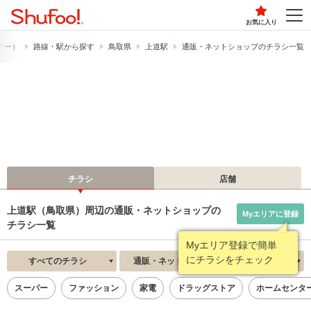
お気に入り
ュフー）
路線・駅から探す
鳥取県
上道駅
通販・ネットショップのチラシ一覧
チラシ
店舗
上道駅（鳥取県）周辺の通販・ネットショップの
Myエリアに登録
チラシ一覧
Myエリア登録で簡単
にチラシをチェック
すべてのチラシ
通販・ネットショップ
新着順
スーパー
ファッション
家電
ドラッグストア
ホームセンタ