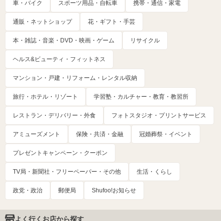
車・バイク
スポーツ用品・自転車
携帯・通信・家電
通販・ネットショップ
花・ギフト・手芸
本・雑誌・音楽・DVD・映画・ゲーム
リサイクル
ヘルス&ビューティ・フィットネス
マンション・戸建・リフォーム・レンタル収納
旅行・ホテル・リゾート
学習塾・カルチャー・教育・教習所
レストラン・デリバリー・外食
フォトスタジオ・プリントサービス
アミューズメント
保険・共済・金融
冠婚葬祭・イベント
プレゼントキャンペーン・クーポン
TV局・新聞社・フリーペーパー・その他
生活・くらし
政党・政治
郵便局
Shufoo!お知らせ
よく行くお店から探す