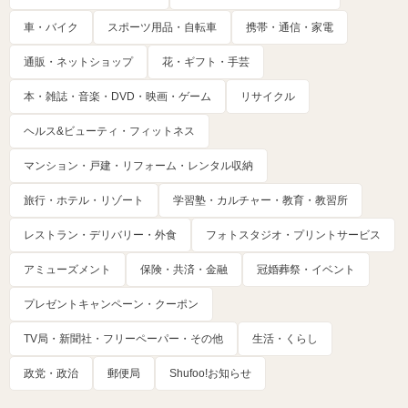
車・バイク
スポーツ用品・自転車
携帯・通信・家電
通販・ネットショップ
花・ギフト・手芸
本・雑誌・音楽・DVD・映画・ゲーム
リサイクル
ヘルス&ビューティ・フィットネス
マンション・戸建・リフォーム・レンタル収納
旅行・ホテル・リゾート
学習塾・カルチャー・教育・教習所
レストラン・デリバリー・外食
フォトスタジオ・プリントサービス
アミューズメント
保険・共済・金融
冠婚葬祭・イベント
プレゼントキャンペーン・クーポン
TV局・新聞社・フリーペーパー・その他
生活・くらし
政党・政治
郵便局
Shufoo!お知らせ