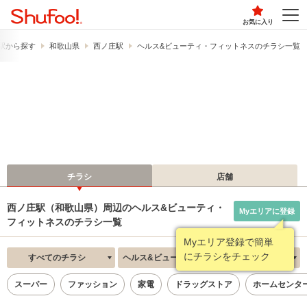
お気に入り
駅から探す
和歌山県
西ノ庄駅
ヘルス&ビューティ・フィットネスのチラシ一覧
チラシ
店舗
西ノ庄駅（和歌山県）周辺のヘルス&ビューティ・
Myエリアに登録
フィットネスのチラシ一覧
Myエリア登録で簡単
にチラシをチェック
すべてのチラシ
ヘルス&ビューティ・フィットネス
新着順
スーパー
ファッション
家電
ドラッグストア
ホームセンタ