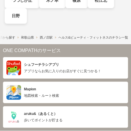
つつじが丘
木ノ本
榎原
松江北
日野
駅から探す
和歌山県
西ノ庄駅
ヘルス&ビューティ・フィットネスのチラシ一覧
ONE COMPATHのサービス
シュフーチラシアプリ
アプリならお気に入りのお店がすぐに見つかる！
Mapion
地図検索・ルート検索
aruku&（あるくと）
歩いてポイントが貯まる