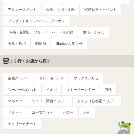
アミューズメント
保険・共済・金融
冠婚葬祭・イベント
プレゼントキャンペーン・クーポン
TV局・新聞社・フリーペーパー・その他
生活・くらし
政党・政治
郵便局
Shufoo!お知らせ
よく行くお店から探す
業務スーパー
ドン・キホーテ
マックスバリュ
スーパーみらべる
イオン
イトーヨーカドー
万代
マルエツ
ライフ（関西エリア）
ライフ（首都圏エリア）
サミット
コープこうべ
バロー
三和
デイリーカナート