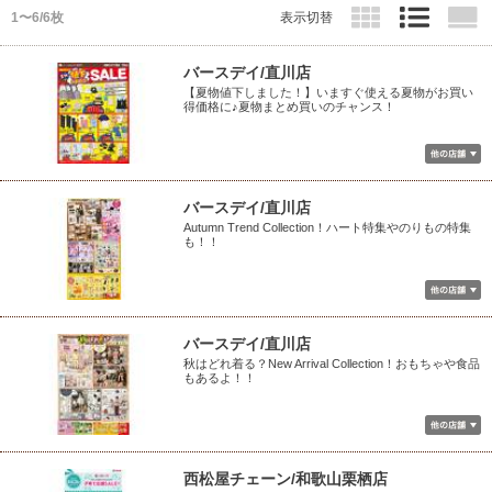
1〜6/6枚
表示切替
バースデイ/直川店
【夏物値下しました！】いますぐ使える夏物がお買い
得価格に♪夏物まとめ買いのチャンス！
バースデイ/直川店
Autumn Trend Collection！ハート特集やのりもの特集
も！！
バースデイ/直川店
秋はどれ着る？New Arrival Collection！おもちゃや食品
もあるよ！！
西松屋チェーン/和歌山栗栖店