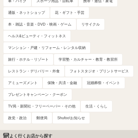
車・バイク
スポーツ用品・自転車
携帯・通信・家電
通販・ネットショップ
花・ギフト・手芸
本・雑誌・音楽・DVD・映画・ゲーム
リサイクル
ヘルス&ビューティ・フィットネス
マンション・戸建・リフォーム・レンタル収納
旅行・ホテル・リゾート
学習塾・カルチャー・教育・教習所
レストラン・デリバリー・外食
フォトスタジオ・プリントサービス
アミューズメント
保険・共済・金融
冠婚葬祭・イベント
プレゼントキャンペーン・クーポン
TV局・新聞社・フリーペーパー・その他
生活・くらし
政党・政治
郵便局
Shufoo!お知らせ
よく行くお店から探す