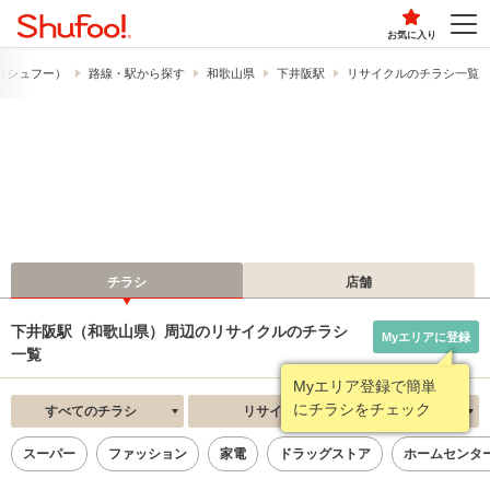
お気に入り
!​（シュフー）
路線・駅から探す
和歌山県
下井阪駅
リサイクルのチラシ一覧
チラシ
店舗
下井阪駅（和歌山県）周辺のリサイクルのチラシ
Myエリアに登録
一覧
Myエリア登録で簡単
にチラシをチェック
すべてのチラシ
リサイクル
新着順
スーパー
ファッション
家電
ドラッグストア
ホームセンタ