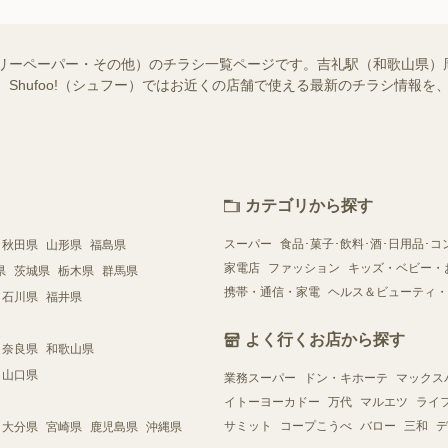
フリーペーパー・その他）のチラシ一覧ページです。吉礼駅（和歌山県）
 Shufoo!（シュフー）ではお近くの店舗で使える最新のチラシ情報
カテゴリから探す
スーパー
食品･菓子･飲料･酒･日用品･コ
秋田県
山形県
福島県
家電店
ファッション
キッズ・ベビー・
県
茨城県
栃木県
群馬県
携帯・通信・家電
ヘルス＆ビューティ・
石川県
福井県
よく行くお店から探す
奈良県
和歌山県
山口県
業務スーパー
ドン・キホーテ
マックス
イトーヨーカドー
万代
マルエツ
ライ
サミット
コープこうべ
バロー
三和
デ
大分県
宮崎県
鹿児島県
沖縄県