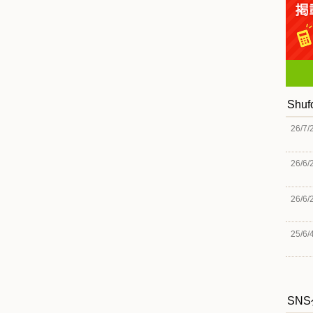
Shu
26/7/
26/6/
26/6/
25/6/
SN