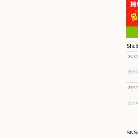
Shu
26/7/
26/6/
26/6/
25/6/
SN