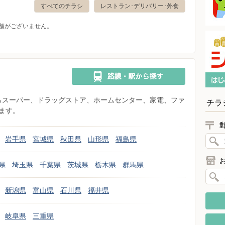
すべてのチラシ
レストラン･デリバリー･外食
舗がございません。
県からスーパー、ドラッグストア、ホームセンター、家電、ファ
チラ
ます。
岩手県
宮城県
秋田県
山形県
福島県
県
埼玉県
千葉県
茨城県
栃木県
群馬県
新潟県
富山県
石川県
福井県
岐阜県
三重県