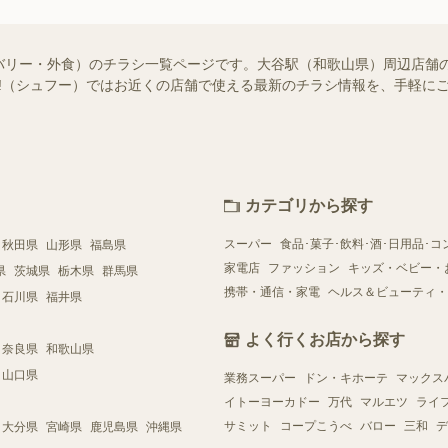
バリー・外食）のチラシ一覧ページです。大谷駅（和歌山県）周辺店舗
foo!（シュフー）ではお近くの店舗で使える最新のチラシ情報を、手軽
カテゴリから探す
スーパー
食品･菓子･飲料･酒･日用品･コ
秋田県
山形県
福島県
家電店
ファッション
キッズ・ベビー・
県
茨城県
栃木県
群馬県
携帯・通信・家電
ヘルス＆ビューティ・
石川県
福井県
よく行くお店から探す
奈良県
和歌山県
山口県
業務スーパー
ドン・キホーテ
マックス
イトーヨーカドー
万代
マルエツ
ライ
サミット
コープこうべ
バロー
三和
デ
大分県
宮崎県
鹿児島県
沖縄県