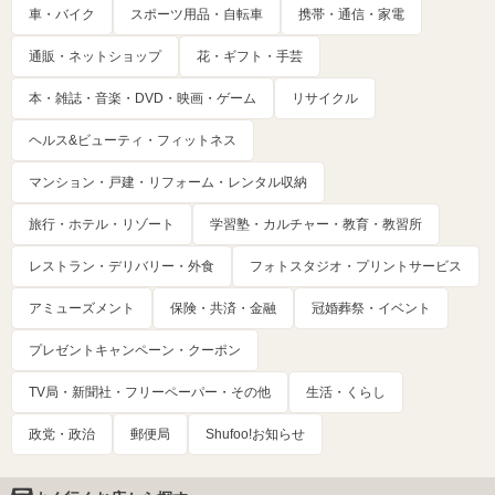
車・バイク
スポーツ用品・自転車
携帯・通信・家電
通販・ネットショップ
花・ギフト・手芸
本・雑誌・音楽・DVD・映画・ゲーム
リサイクル
ヘルス&ビューティ・フィットネス
マンション・戸建・リフォーム・レンタル収納
旅行・ホテル・リゾート
学習塾・カルチャー・教育・教習所
レストラン・デリバリー・外食
フォトスタジオ・プリントサービス
アミューズメント
保険・共済・金融
冠婚葬祭・イベント
プレゼントキャンペーン・クーポン
TV局・新聞社・フリーペーパー・その他
生活・くらし
政党・政治
郵便局
Shufoo!お知らせ