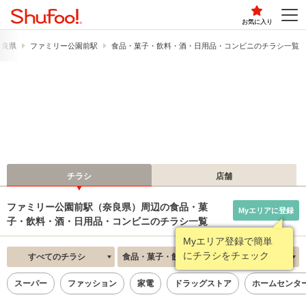
お気に入り
奈良県
ファミリー公園前駅
食品・菓子・飲料・酒・日用品・コンビニのチラシ一覧
チラシ
店舗
ファミリー公園前駅（奈良県）周辺の食品・菓
Myエリアに登録
子・飲料・酒・日用品・コンビニのチラシ一覧
Myエリア登録で簡単
にチラシをチェック
すべてのチラシ
食品・菓子・飲料・酒・日用品・コンビニ
新着順
スーパー
ファッション
家電
ドラッグストア
ホームセンタ