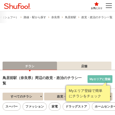
お気に入り
o!​（シュフー）
路線・駅から探す
奈良県
鳥居前駅
政党・政治のチラシ一覧
チラシ
店舗
鳥居前駅（奈良県）周辺の政党・政治のチラシ一
Myエリアに登録
覧
Myエリア登録で簡単
にチラシをチェック
すべてのチラシ
政党・政治
新着順
スーパー
ファッション
家電
ドラッグストア
ホームセンタ