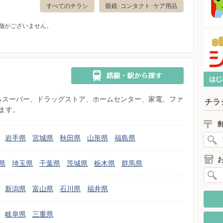
すべてのチラシ
眼鏡･コンタクト･ケア用品
舗がございません。
県からスーパー、ドラッグストア、ホームセンター、家電、ファ
チラ
ます。
岩手県
宮城県
秋田県
山形県
福島県
県
埼玉県
千葉県
茨城県
栃木県
群馬県
新潟県
富山県
石川県
福井県
岐阜県
三重県