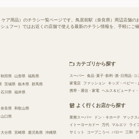
・ケア用品）のチラシ一覧ページです。鳥居前駅（奈良県）周辺店舗の
oo!（シュフー）ではお近くの店舗で使える最新のチラシ情報を、手軽に
カテゴリから探す
スーパー
食品･菓子･飲料･酒･日用品･コ
秋田県
山形県
福島県
家電店
ファッション
キッズ・ベビー・
県
茨城県
栃木県
群馬県
携帯・通信・家電
ヘルス＆ビューティ・
石川県
福井県
よく行くお店から探す
奈良県
和歌山県
山口県
業務スーパー
ドン・キホーテ
マックス
イトーヨーカドー
万代
マルエツ
ライ
サミット
コープこうべ
バロー
三和
デ
大分県
宮崎県
鹿児島県
沖縄県