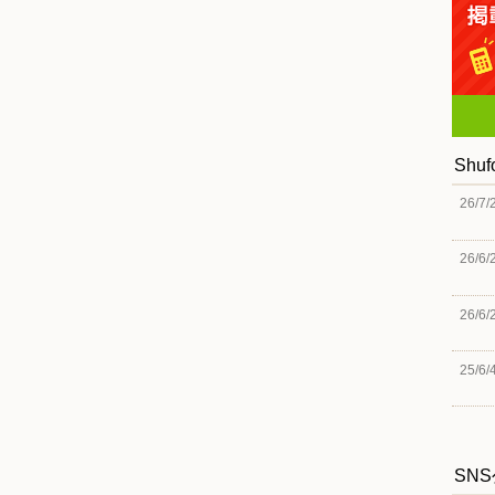
Shu
26/7/
26/6/
26/6/
25/6/
SN