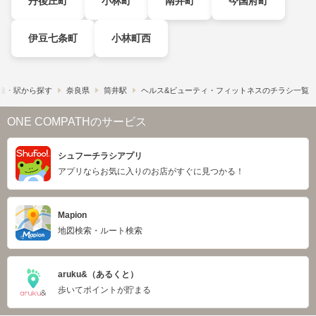
丹後庄町
小林町
南井町
今国府町
伊豆七条町
小林町西
線・駅から探す
奈良県
筒井駅
ヘルス&ビューティ・フィットネスのチラシ一覧
ONE COMPATHのサービス
シュフーチラシアプリ
アプリならお気に入りのお店がすぐに見つかる！
Mapion
地図検索・ルート検索
aruku&（あるくと）
歩いてポイントが貯まる