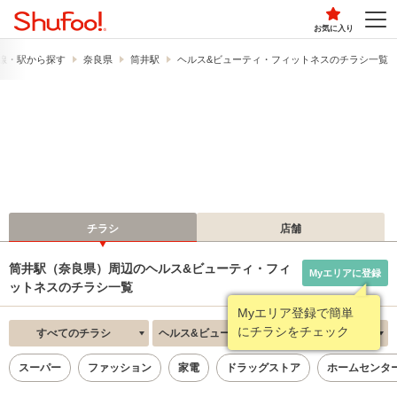
お気に入り
線・駅から探す
奈良県
筒井駅
ヘルス&ビューティ・フィットネスのチラシ一覧
チラシ
店舗
筒井駅（奈良県）周辺のヘルス&ビューティ・フィ
Myエリアに登録
ットネスのチラシ一覧
Myエリア登録で簡単
にチラシをチェック
すべてのチラシ
ヘルス&ビューティ・フィットネス
新着順
スーパー
ファッション
家電
ドラッグストア
ホームセンタ