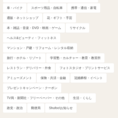
車・バイク
スポーツ用品・自転車
携帯・通信・家電
通販・ネットショップ
花・ギフト・手芸
本・雑誌・音楽・DVD・映画・ゲーム
リサイクル
ヘルス&ビューティ・フィットネス
マンション・戸建・リフォーム・レンタル収納
旅行・ホテル・リゾート
学習塾・カルチャー・教育・教習所
レストラン・デリバリー・外食
フォトスタジオ・プリントサービス
アミューズメント
保険・共済・金融
冠婚葬祭・イベント
プレゼントキャンペーン・クーポン
TV局・新聞社・フリーペーパー・その他
生活・くらし
政党・政治
郵便局
Shufoo!お知らせ