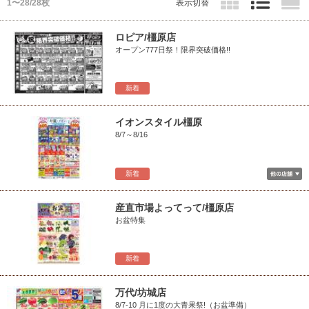
1〜28/28枚
表示切替
ロピア/橿原店
オープン777日祭！限界突破価格!!
新着
イオンスタイル橿原
8/7～8/16
新着
産直市場よってって/橿原店
お盆特集
新着
万代/坊城店
8/7-10 月に1度の大青果祭!（お盆準備）