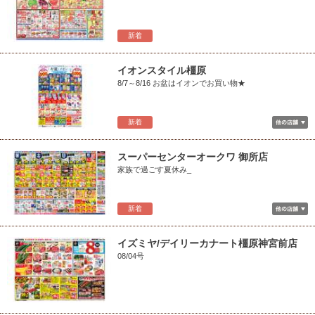
新着
イオンスタイル橿原
8/7～8/16 お盆はイオンでお買い物★
新着
スーパーセンターオークワ 御所店
家族で過ごす夏休み_
新着
イズミヤ/デイリーカナート橿原神宮前店
08/04号