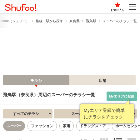
お気に入り
ufoo!​（シュフー）
路線・駅から探す
奈良県
飛鳥駅
スーパーのチラシ一覧
チラシ
店舗
飛鳥駅（奈良県）周辺のスーパーのチラシ一覧
Myエリアに登録
Myエリア登録で簡単
すべてのチラシ
スーパー
新着順
にチラシをチェック
スーパー
ファッション
家電
ドラッグストア
ホームセンタ