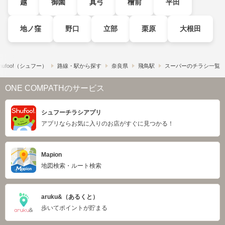
越
御園
真弓
檜前
平田
地ノ窪
野口
立部
栗原
大根田
ufoo!​（シュフー）
路線・駅から探す
奈良県
飛鳥駅
スーパーのチラシ一覧
ONE COMPATHのサービス
シュフーチラシアプリ
アプリならお気に入りのお店がすぐに見つかる！
Mapion
地図検索・ルート検索
aruku&（あるくと）
歩いてポイントが貯まる