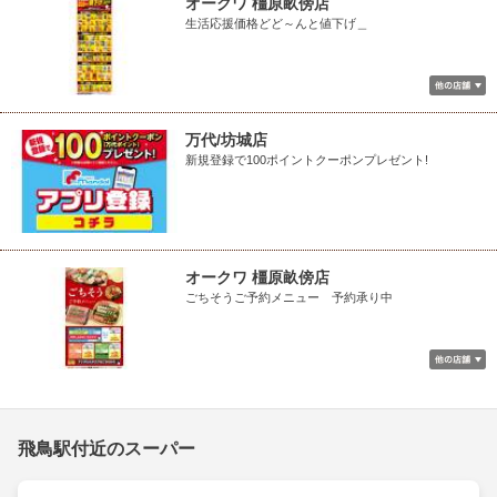
オークワ 橿原畝傍店
生活応援価格どど～んと値下げ＿
万代/坊城店
新規登録で100ポイントクーポンプレゼント!
オークワ 橿原畝傍店
ごちそうご予約メニュー 予約承り中
飛鳥駅付近のスーパー