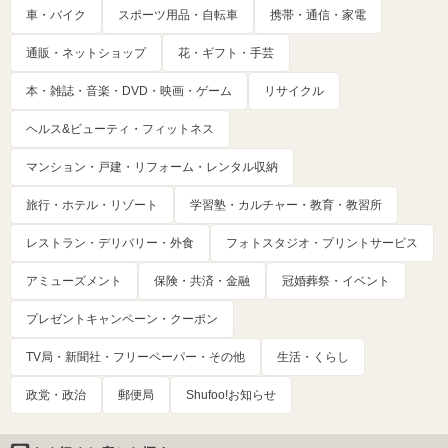
車・バイク
スポーツ用品・自転車
携帯・通信・家電
通販・ネットショップ
花・ギフト・手芸
本・雑誌・音楽・DVD・映画・ゲーム
リサイクル
ヘルス&ビューティ・フィットネス
マンション・戸建・リフォーム・レンタル収納
旅行・ホテル・リゾート
学習塾・カルチャー・教育・教習所
レストラン・デリバリー・外食
フォトスタジオ・プリントサービス
アミューズメント
保険・共済・金融
冠婚葬祭・イベント
プレゼントキャンペーン・クーポン
TV局・新聞社・フリーペーパー・その他
生活・くらし
政党・政治
郵便局
Shufoo!お知らせ