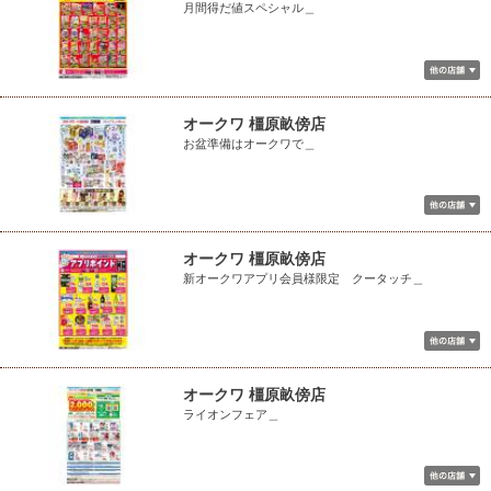
月間得だ値スペシャル＿
オークワ 橿原畝傍店
お盆準備はオークワで＿
オークワ 橿原畝傍店
新オークワアプリ会員様限定 クータッチ＿
オークワ 橿原畝傍店
ライオンフェア＿