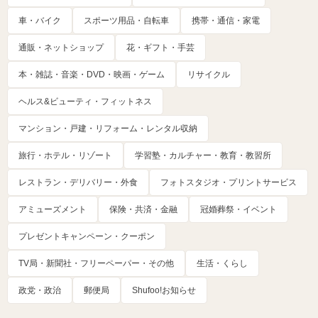
車・バイク
スポーツ用品・自転車
携帯・通信・家電
通販・ネットショップ
花・ギフト・手芸
本・雑誌・音楽・DVD・映画・ゲーム
リサイクル
ヘルス&ビューティ・フィットネス
マンション・戸建・リフォーム・レンタル収納
旅行・ホテル・リゾート
学習塾・カルチャー・教育・教習所
レストラン・デリバリー・外食
フォトスタジオ・プリントサービス
アミューズメント
保険・共済・金融
冠婚葬祭・イベント
プレゼントキャンペーン・クーポン
TV局・新聞社・フリーペーパー・その他
生活・くらし
政党・政治
郵便局
Shufoo!お知らせ