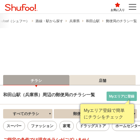
お気に入り
ufoo!​（シュフー）
路線・駅から探す
兵庫県
和田山駅
郵便局のチラシ一覧
チラシ
店舗
和田山駅（兵庫県）周辺の郵便局のチラシ一覧
Myエリアに登録
Myエリア登録で簡単
すべてのチラシ
郵便局
新着順
にチラシをチェック
スーパー
ファッション
家電
ドラッグストア
ホームセンタ
ご指定の条件では現在チラシがございません。